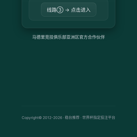
线路③ → 点击进入
马德里竞技俱乐部亚洲区官方合作伙伴
Copyright© 2012-2026 · 稳台推荐 · 世界杯指定投注平台